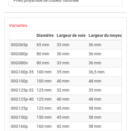
Pneu polyamide de couleur naturelle
Variantes
Diamètre
Largeur de voie
Largeur du moyeu
Dia
00G065p
65 mm
33 mm
36 mm
12
00G080p
80 mm
30 mm
36 mm
12
00G080n
80 mm
33 mm
36 mm
12
00G100p-35
100 mm
35 mm
36,5 mm
12
00G100p
100 mm
40 mm
48 mm
15
00G125p-32
125 mm
32 mm
35 mm
12
00G125p-40
125 mm
40 mm
48 mm
15
00G125p
125 mm
45 mm
58 mm
20
00G150p
150 mm
45 mm
58 mm
20
00G160p
160 mm
42 mm
58 mm
20