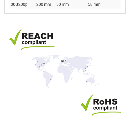
00G200p
200 mm
50 mm
58 mm
20