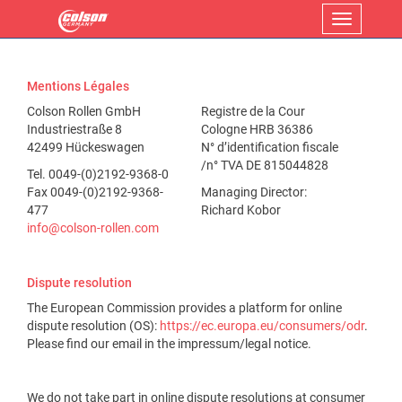
Menu
Mentions Légales
Colson Rollen GmbH
Registre de la Cour
Industriestraße 8
Cologne HRB 36386
42499 Hückeswagen
N° d’identification fiscale
/n° TVA DE 815044828
Tel. 0049-(0)2192-9368-0
Fax 0049-(0)2192-9368-
Managing Director:
477
Richard Kobor
info@colson-rollen.com
Dispute resolution
The European Commission provides a platform for online
dispute resolution (OS):
https://ec.europa.eu/consumers/odr
.
Please find our email in the impressum/legal notice.
We do not take part in online dispute resolutions at consumer