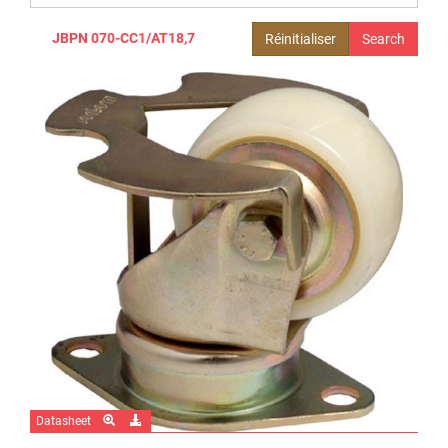
JBPN 070-CC1/AT18,7
Réinitialiser
Datasheet